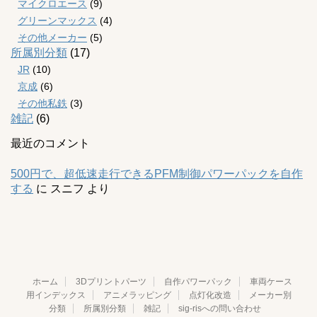
マイクロエース
(9)
グリーンマックス
(4)
その他メーカー
(5)
所属別分類
(17)
JR
(10)
京成
(6)
その他私鉄
(3)
雑記
(6)
最近のコメント
500円で、超低速走行できるPFM制御パワーパックを自作
する
に
スニフ
より
ホーム
3Dプリントパーツ
自作パワーパック
車両ケース
用インデックス
アニメラッピング
点灯化改造
メーカー別
分類
所属別分類
雑記
sig-risへの問い合わせ