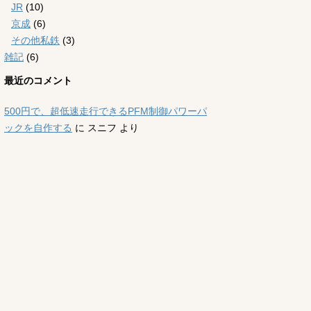
JR
(10)
京成
(6)
その他私鉄
(3)
雑記
(6)
最近のコメント
500円で、超低速走行できるPFM制御パワーパ
ックを自作する
に
スニフ
より